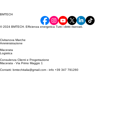
BMTECH
© 2024 BMTECH. Efficienza energetica Tutti i diritti riservati.
Civitanova Marche
Amministrazione
Macerata
Logistica
Consulenza Clienti e Progettazione
Macerata - Via Primo Maggio 1
Contatti: bmtechitalia@gmail.com - info +39 347 791260