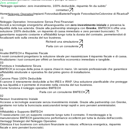
Trasforma l’energia in valore e fai crescere il tuo business.
Fotovoltaico, pensiline, ricarica elettrica e pompe di calore.
Zero anticipo!
“Noleggio operativo: zero investimento, 100% deducibile, risparmio fin da subito”
contattaci
Home
Impianti Fotovoltaici
Batterie
Pergole Fotovoltaiche
Colonnine di Ricarica
P
Noleggio Operativo
Noleggio Operativo: Innovazione Senza Pesi Finanziari
Accedi a tecnologie energetiche all'avanguardia con
zero investimento iniziale
e preserva la
liquidità della tua azienda. Grazie alla partnership strategica con
Grenke
, BMTECH ti offre una
soluzione 100% deducibile, un risparmio di cassa immediato e zero pensieri burocratici. Ti
garantiamo supporto costante e affidabilità lungo tutta la durata del contratto, permettendoti di
focalizzarti solo sulla crescita del tuo business.
Richiedi una simulazione
Parla con un consulente
01
Analisi BMTECH e Risparmio Fiscale
I nostri consulenti progettano la soluzione ideale per massimizzare il risparmio fiscale e di cassa.
Analizziamo i tuoi consumi per offrirti un beneficio economico immediato e tangibile.
03
Fornitura e Installazione Sicura
BMTECH si occupa della posa in opera chiavi in mano. Un servizio professionale che garantisce
affidabilità strutturale e operativa fin dal primo giorno di installazione.
05
Canone Fisso 100% Deducibile
Il canone è interamente deducibile ai fini IRES e IRAP. Una soluzione pianificabile che protegge
la tua liquidità e ti permette di investire nella crescita del tuo business.
Come funziona il noleggio operativo BMTECH
Parla con un consulente BMTECH
02
Nessun Investimento Iniziale
Accesso a tecnologie avanzate senza investimento iniziale. Grazie alla partnership con Grenke,
gestiamo noi tutta la burocrazia assicurandoti tempi rapidi e zero pensieri amministrativi.
04
Affidabilità e Supporto BMTECH
Ti rassicuriamo con un supporto costante lungo tutto il contratto. Il monitoraggio e la
manutenzione BMTECH garantiscono performance eccellenti per tutta la durata dell'accordo.
Vantaggi Strategici del Noleggio Operativo