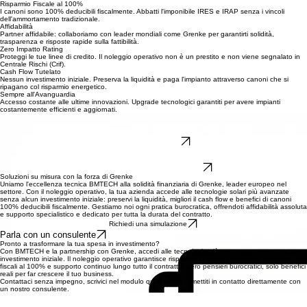
Ottimizza il tuo business con soluzioni finanziarie su misura: efficienza energetica, risparmio
fiscale e zero pensieri burocratici.
Risparmio Fiscale al 100%
I canoni sono 100% deducibili fiscalmente. Abbatti l'imponibile IRES e IRAP senza i vincoli
dell'ammortamento tradizionale.
Affidabilità
Partner affidabile: collaboriamo con leader mondiali come Grenke per garantirti solidità,
trasparenza e risposte rapide sulla fattibilità.
Zero Impatto Rating
Proteggi le tue linee di credito. Il noleggio operativo non è un prestito e non viene segnalato in
Centrale Rischi (Crif).
Cash Flow Tutelato
Nessun investimento iniziale. Preserva la liquidità e paga l'impianto attraverso canoni che si
ripagano col risparmio energetico.
Sempre all'Avanguardia
Accesso costante alle ultime innovazioni. Upgrade tecnologici garantiti per avere impianti
costantemente efficienti e aggiornati.
Gestione Zero Burocrazia
Ci occupiamo di tutto noi. Dalla consulenza iniziale alla gestione dei documenti: BMTECH è il tuo
partner operativo a 360 gradi.
Richiedi simulazione
Pronto a scoprire quanto può risparmiare la tua azienda?
Supporto tecnico e burocratico dedicato durante tutto il contratto.
Parla con un consulente BMTECH
Soluzioni su misura con la forza di Grenke
Uniamo l'eccellenza tecnica BMTECH alla solidità finanziaria di Grenke, leader europeo nel
settore. Con il noleggio operativo, la tua azienda accede alle tecnologie solari più avanzate
senza alcun investimento iniziale: preservi la liquidità, migliori il cash flow e benefici di canoni
100% deducibili fiscalmente. Gestiamo noi ogni pratica burocratica, offrendoti affidabilità assoluta
e supporto specialistico e dedicato per tutta la durata del contratto.
Richiedi una simulazione
Parla con un consulente
Pronto a trasformare la tua spesa in investimento?
Con BMTECH e la partnership con Grenke, accedi alle tecnologie più avanzate senza
investimento iniziale. Il noleggio operativo garantisce risparmio di cassa immediato, vantaggi
fiscali al 100% e supporto continuo lungo tutto il contratto. Zero pensieri burocratici, solo benefici
reali per far crescere il tuo business.
Contattaci senza impegno, scrivici nel modulo qui a fianco o mettiti in contatto direttamente con
un nostro consulente.